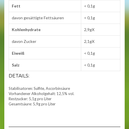
Fett
< 0,1g
davon gesättigte Fettsäuren
< 0,1g
Kohlenhydrate
2,9gX
davon Zucker
2,1gX
Eiweiß
< 0,1g
Salz
< 0,1g
DETAILS:
Stabilisatoren: Sulfite, Ascorbinsäure
Vorhandener Alkoholgehalt: 12,5% vol.
Restzucker: 5,1g pro Liter
Gesamtsäure: 5,9g pro Liter