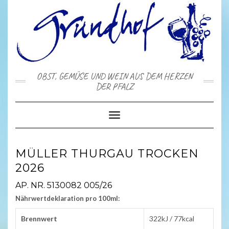
Skip
to
content
OBST, GEMÜSE UND WEIN AUS DEM HERZEN
DER PFALZ
Toggle Navigation
MÜLLER THURGAU TROCKEN
2026
AP. NR. 5130082 005/26
Nährwertdeklaration pro 100ml:
Brennwert
322kJ / 77kcal